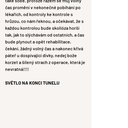
také sobě, protože rázem se můj volný 
čas promění v nekonečné pobíhání po 
lékařích, od kontroly ke kontrole s 
hrůzou, co nám řeknou, a očekávat, že s 
každou kontrolou bude skolióza horší 
tak, jak to slýchávám od ostatních, a čas 
bude plynout a opět rehabilitace, 
čekání, žádný volný čas a nakonec křivá 
páteř u dospívající dívky, nedej bože 
korzet a šílený strach z operace, která je 
nevratná!!!!
SVĚTLO NA KONCI TUNELU 