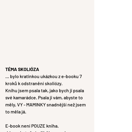
TÉMA SKOLIÓZA
… bylo kratinkou ukázkou z e-booku 7 
kroků k odstranění skoliózy.
Knihu jsem psala tak, jako bych ji psala 
své kamarádce. Psala ji vám, abyste to 
měly, VY - MAMINKY snadnější než jsem 
to měla já.
E-book není POUZE kniha.