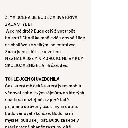
3. MÁ DCERA SE BUDE ZA SVÁ KŘIVÁ 
ZÁDA STYDĚT
 A co mé dítě? Bude celý život trpět 
bolestí? Chodí ke mně cvičit dospělí lidé 
se skoliózou a velkými bolestmi zad. 
Znala jsem i děti s korzetem. 
NEZNALA JSEM NIKOHO, KOMU BY KDY 
SKOLIÓZA ZMIZELA. Hrůza, děs!
TOHLE JSEM SI UVĚDOMILA 
Čas, který mě čeká a který jsem mohla 
věnovat sobě, svým zájmům, do kterých 
spadá samozřejmě a v prvé řadě 
příjemně strávený čas s mými dětmi, 
budu věnovat skolióze. Budu na ni 
myslet, budu se jí bát. Budu za sebe v 
práci pracně shánět zástupy, dítě 