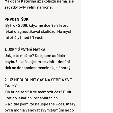
Má dcera Kateřina už skoliózu nemá, ale 
začátky byly velmi náročné.
PRVOTNÍ ŠOK
 Byl rok 2009, když mé dceři v 7 letech 
lékař diagnostikoval skoliózu. Na mysl 
mi přišly hned tři věci: 
1. JSEM ŠPATNÁ MATKA 
Jak je to možné? Kde jsem udělala 
chybu? – začala jsem se vinit – dnešní 
tlak na dokonalost maminek je špatný. 
2. UŽ NEBUDU MÍT ČAS NA SEBE A SVÉ 
ZÁJMY
 Co bude teď? Kde mám vzít čas? Budu 
lítat po lékařích, rehabilitacích
 – a cítila jsem, že neúspěšně – čas, který 
bych mohla věnovat svým zájmům nebo 