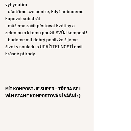
vyhynutím
- ušetříme své peníze, když nebudeme 
kupovat substrát
- můžeme začít pěstovat květiny a 
zeleninu a k tomu použít SVŮJ kompost!
- budeme mít dobrý pocit, že žijeme 
život v souladu s UDRŽITELNOSTÍ naší 
krásné přírody.
MÍT KOMPOST JE SUPER - TŘEBA SE I 
VÁM STANE KOMPOSTOVÁNÍ VÁŠNÍ :)