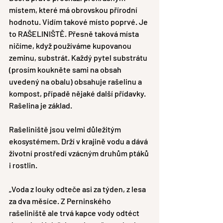
místem, které má obrovskou přírodní 
hodnotu. Vidím takové místo poprvé. Je 
to RAŠELINIŠTĚ. Přesně taková místa 
ničíme, když používáme kupovanou 
zeminu, substrát. Každý pytel substrátu 
(prosím koukněte sami na obsah 
uvedený na obalu) obsahuje rašelinu a 
kompost, případě nějaké další přídavky. 
Rašelina je základ. 
Rašeliniště jsou velmi důležitým 
ekosystémem. Drží v krajině vodu a dává 
životní prostředí vzácným druhům ptáků 
i rostlin.
„Voda z louky odteče asi za týden, z lesa 
za dva měsíce. Z Perninského 
rašeliniště ale trvá kapce vody odtéct 