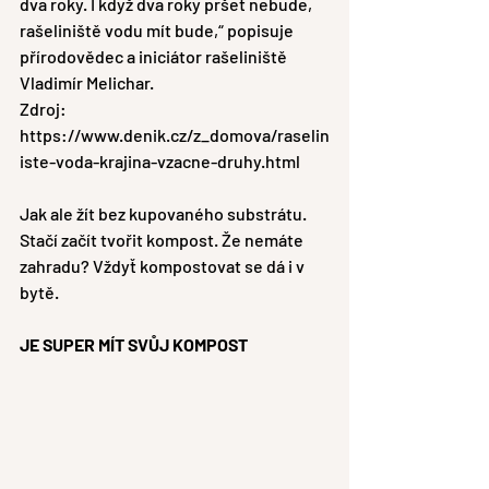
dva roky. I když dva roky pršet nebude, 
rašeliniště vodu mít bude,“ popisuje 
přírodovědec a iniciátor rašeliniště 
Vladimír Melichar.
Zdroj: 
https://www.denik.cz/z_domova/raselin
iste-voda-krajina-vzacne-druhy.html
Jak ale žít bez kupovaného substrátu. 
Stačí začít tvořit kompost. Že nemáte 
zahradu? Vždyť kompostovat se dá i v 
bytě. 
JE SUPER MÍT SVŮJ KOMPOST