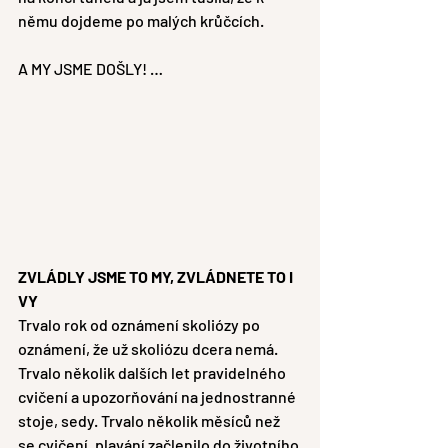
němu dojdeme po malých krůčcích.
A MY JSME DOŠLY! … 
ZVLÁDLY JSME TO MY, ZVLÁDNETE TO I 
VY 
Trvalo rok od oznámení skoliózy po 
oznámení, že už skoliózu dcera nemá. 
Trvalo několik dalších let pravidelného 
cvičení a upozorňování na jednostranné 
stoje, sedy. Trvalo několik měsíců než 
se cvičení, plavání začlenilo do životního 