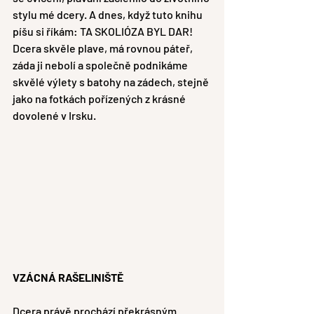
stylu mé dcery. A dnes, když tuto knihu 
píšu si říkám: TA SKOLIÓZA BYL DAR!
Dcera skvěle plave, má rovnou páteř, 
záda ji nebolí a společně podnikáme 
skvělé výlety s batohy na zádech, stejně 
jako na fotkách pořízených z krásné 
dovolené v Irsku. 
VZÁCNÁ RAŠELINIŠTĚ
Dcera právě prochází překrásným 