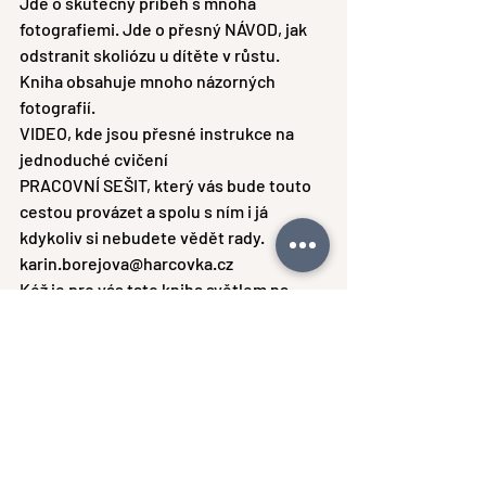
Jde o skutečný příběh s mnoha 
fotografiemi. Jde o přesný NÁVOD, jak 
odstranit skoliózu u dítěte v růstu. 
Kniha obsahuje mnoho názorných 
fotografií.
VIDEO, kde jsou přesné instrukce na 
jednoduché cvičení
PRACOVNÍ SEŠIT, který vás bude touto 
cestou provázet a spolu s ním i já 
kdykoliv si nebudete vědět rady.
karin.borejova@harcovka.cz
Kéž je pro vás tato kniha světlem na 
konci tunelu!
TÉMA RAŠELINA
a mnoho jiných ekologických příběhů 
spojených s naším životem si můžete 
přečíst právě v tomto blogu. Najdete 