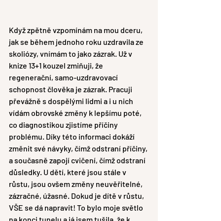
Když zpětně vzpomínám na mou dceru, 
jak se během jednoho roku uzdravila ze 
skoliózy, vnímám to jako zázrak. Už v 
knize 13+1 kouzel zmiňuji, že 
regenerační, samo-uzdravovací 
schopnost člověka je zázrak. Pracuji 
převážně s dospělými lidmi a i u nich 
vídám obrovské změny k lepšímu poté, 
co diagnostikou zjistíme příčiny 
problému. Díky této informaci dokáží 
změnit své návyky, čímž odstraní příčiny, 
a současně zapojí cvičení, čímž odstraní 
důsledky. U dětí, které jsou stále v 
růstu, jsou ovšem změny neuvěřitelné, 
zázračné, úžasné. Dokud je dítě v růstu, 
VŠE se dá napravit! To bylo moje světlo 
na konci tunelu a já jsem tušila, že k 