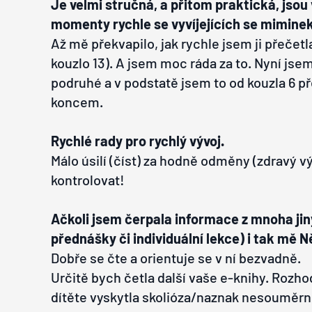
Je velmi stručná, a přitom praktická, jsou 
momenty rychle se vyvíjejících se miminek
Až mě překvapilo, jak rychle jsem ji přečetl
kouzlo 13). A jsem moc ráda za to. Nyní jse
podruhé a v podstatě jsem to od kouzla 6 př
koncem.
Rychlé rady pro rychlý vývoj.
Málo úsilí (číst) za hodně odměny (zdravý v
kontrolovat!
Ačkoli jsem čerpala informace z mnoha jiný
přednášky či individuální lekce) i tak mě 
Dobře se čte a orientuje se v ní bezvadně.
Určitě bych četla další vaše e-knihy. Roz
dítěte vyskytla skolióza/naznak nesouměrn