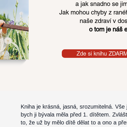
a jak snadno se jim
Jak mohou chyby z raného
naše zdraví v dosp
o tom je náš 
Zde si knihu ZDAR
Kniha je krásná, jasná, srozumitelná. Vše 
bych ji bývala měla před 1. dítětem. Zvláš
to, že už by mělo dítě dělat to a ono a př