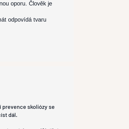
lnou oporu. Člověk je
rmát odpovídá tvaru
í prevence skoliózy se
íst dál.