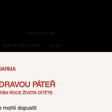
PŘIHLÁSIT SE
SEKCE PRO ČLENY
BLOG
ZDARMA
DRAVOU PÁTEŘ
NÍM ROCE ŽIVOTA DÍTĚTE
 mohli dopustit