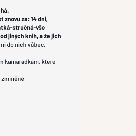
chá.
t znovu za: 14 dni,
rátká-stručná-vše
d jiných knih, a že jich
i do nich vůbec.
čím kamarádkám, které
še zmíněné