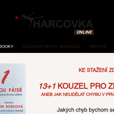
STUDIO
CHARITA
ONLINE
BOOKY
ČLENSKÁ SEKCE: SKOLIÓZA
OBCHOD
KE STAŽENÍ 
13+1
KOUZEL PRO Z
ANEB JAK NEUDĚLAT CHYBU V PRV
Jakých chyb bychom se