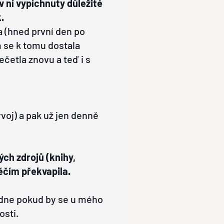
v ní vypíchnuty důležité
.
a (hned první den po
m se k tomu dostala
ečetla znovu a teď i s
ývoj) a pak už jen denně
ch zdrojů (knihy,
Něčím překvapila.
hodne pokud by se u mého
osti.