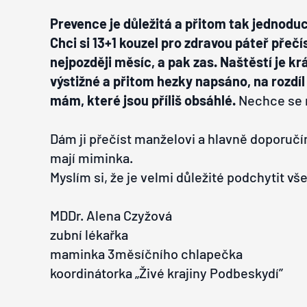
Prevence je důležitá a přitom tak jednodu
Chci si 13+1 kouzel pro zdravou páteř přečís
nejpozději měsíc, a pak zas. Naštěstí je k
výstižné a přitom hezky napsáno, na rozdíl o
mám, které jsou příliš obsáhlé.
Nechce se m
Dám ji přečíst manželovi a hlavně doporu
mají miminka.
Myslím si, že je velmi důležité podchytit v
MDDr. Alena Czyžová
zubní lékařka
maminka 3měsíčního chlapečka
koordinátorka „Živé krajiny Podbeskydí”