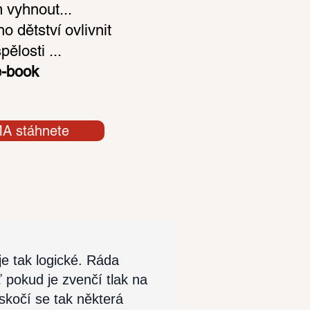
 vyhnout...
 dětství ovlivnit
ělosti ...
e-book
MA stáhnete
je tak logické. Ráda
ť pokud je zvenčí tlak na
eskočí se tak některá