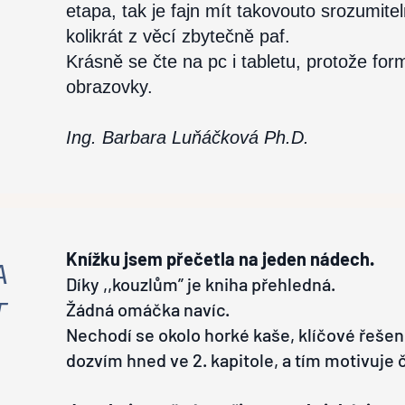
etapa, tak je fajn mít takovouto srozumite
kolikrát z věcí zbytečně paf.
Krásně se čte na pc i tabletu, protože fo
obrazovky.
Ing. Barbara Luňáčková Ph.D.
Knížku jsem přečetla na jeden nádech.
A
Díky ,,kouzlům” je kniha přehledná.
T
Žádná omáčka navíc.
Nechodí se okolo horké kaše, klíčové řešen
dozvím hned ve 2. kapitole, a tím motivuje č