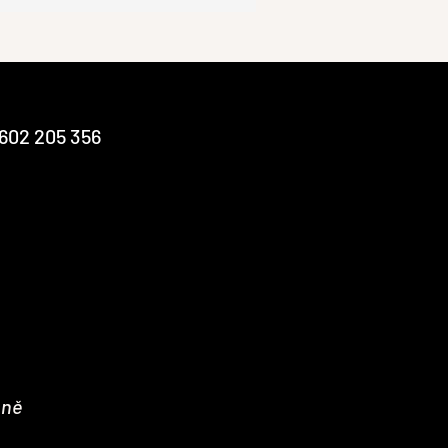
602 205 356
nně