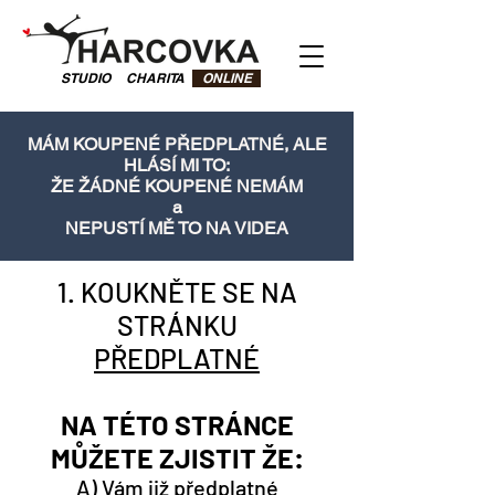
STUDIO
CHARITA
ONLINE
MÁM KOUPENÉ PŘEDPLATNÉ, ALE
HLÁSÍ MI TO:
ŽE ŽÁDNÉ KOUPENÉ NEMÁM
a
NEPUSTÍ MĚ TO NA VIDEA
1. KOUKNĚTE SE NA
STRÁNKU
PŘEDPLATNÉ
NA TÉTO STRÁNCE
MŮŽETE ZJISTIT ŽE:
A) Vám již předplatné