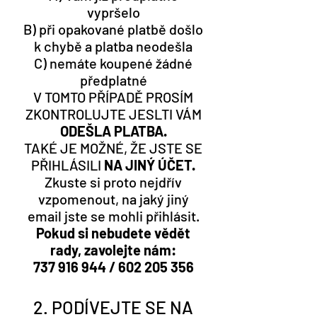
vypršelo
B) při opakované platbě došlo
k chybě a platba neodešla
C) nemáte koupené žádné
předplatné
V TOMTO PŘÍPADĚ PROSÍM
ZKONTROLUJTE JESLTI VÁM
ODEŠLA PLATBA.
TAKÉ JE MOŽNÉ, ŽE JSTE SE
PŘIHLÁSILI
NA JINÝ ÚČET.
Zkuste si proto nejdřív
vzpomenout, na jaký jiný
email jste se mohli přihlásit.
Pokud si nebudete vědět
rady, zavolejte nám:
737 916 944
/
602 205 356
2. PODÍVEJTE SE NA