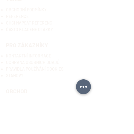
OBCHODNÍ PODMÍNKY
REFE
RENCE
CHCI NAPSAT R
EFERENCI
ČASTO KLADENÉ
OTÁZKY
PRO ZÁKAZNÍKY
KONTAKTNÍ INFORMACE
OCHRANA OSOBNÍCH ÚDAJŮ
PRAVIDLA PO
UŽÍVÁNÍ COOKIES
STANOVY
OBCHOD
VŠE O NÁKUPU
OBCHODNÍ PODMÍNKY -pomůcky
OBCHODNÍ PODMÍNKY - předplatné
REKLAMAČNÍ ŘÁD