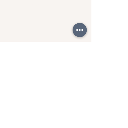
PLATEBNÍ SYSTÉMY
STRIPE
DOPRAVCI
ZÁSILKOVNA 90Kč
zdravotnícvičení.ONLINE
...vašich 10
minut denně