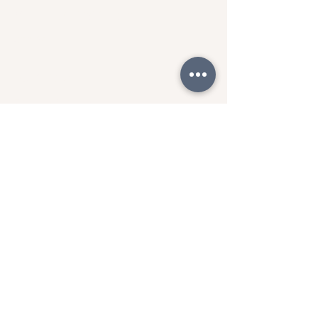
PLATEBNÍ SYSTÉMY
STRIPE
DOPRAVCI
ZÁSILKOVNA 90Kč
zdravotnícvičení.ONLINE
...vašich 10
minut denně