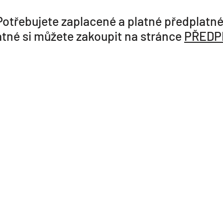
Potřebujete zaplacené a platné předplatné
tné si můžete zakoupit na stránce
PŘEDP
KDYBY SE COKOLIV POKAZILO
ravotnicviceni.online@gmail.com
, nebo volejte na: