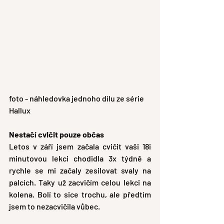
foto - náhledovka jednoho dílu ze série 
Hallux
Nestačí cvičit pouze občas
Letos v září jsem začala cvičit vaši 18i 
minutovou lekci chodidla 3x týdně a 
rychle se mi začaly zesilovat svaly na 
palcích. Taky už zacvičím celou lekci na 
kolena. Bolí to sice trochu, ale předtím 
jsem to nezacvičila vůbec.