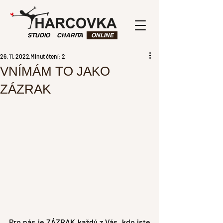
STUDIO
CHARITA
ONLINE
26. 11. 2022
Minut čtení: 2
VNÍMÁM TO JAKO
ZÁZRAK
Pro nás je ZÁZRAK každý z Vás, kdo jste 