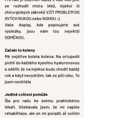
se rozhodli místo léků, injekcí či 
chirurgických zákroků VZÍT PROBLÉM DO 
SVÝCH RUKOU nebo NOHOU :).
Vaše dopisy, kde popisujete své 
výsledky, jsou nám tou největší 
ODMĚNOU. 
Začalo to koleny
Mě nejdříve bolela kolena. Na ortopedii 
píchli do každého kyselinu hyaluronovou 
a sdělili, že na injekce budu chodit každý 
rok a když nevydržím, tak co půl roku. To 
jsem nechtěla
Jedině cvičení pomůže
Šla pro radu ke svému praktickému 
lékaři. Očekávala jsem, že mi napíše 
rehabilitace, ale on mi poradil, ať cvičím 