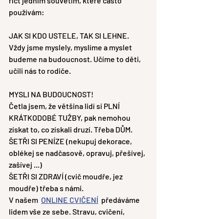
říct jedním souvětím, které často 
používám: 
JAK SI KDO USTELE, TAK SI LEHNE.
Vždy jsme myslely, myslíme a myslet 
budeme na budoucnost. Učíme to děti, 
učili nás to rodiče. 
MYSLI NA BUDOUCNOST!
Četla jsem, že většina lidí si PLNÍ 
KRÁTKODOBÉ TUŽBY, pak nemohou 
získat to, co získali druzí. Třeba DŮM.
ŠETŘI SI PENÍZE (nekupuj dekorace, 
oblékej se nadčasově, opravuj, přešívej, 
zašívej ...)
ŠETŘI SI ZDRAVÍ (cvič moudře, jez 
moudře) třeba s námi.
V našem  
ONLINE CVIČENÍ
  předáváme 
lidem vše ze sebe. Stravu, cvičení, 