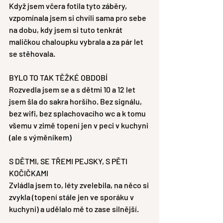
Když jsem včera fotila tyto záběry, 
vzpomínala jsem si chvíli sama pro sebe 
na dobu, kdy jsem si tuto tenkrát 
maličkou chaloupku vybrala a za pár let 
se stěhovala. 
BYLO TO TAK TĚŽKÉ OBDOBÍ
Rozvedla jsem se a s dětmi 10 a 12 let 
jsem šla do sakra horšího. Bez signálu, 
bez wifi, bez splachovacího wc a k tomu 
všemu v zimě topení jen v peci v kuchyni 
(ale s výměníkem) 
S DĚTMI, SE TŘEMI PEJSKY, S PĚTI 
KOČIČKAMI
Zvládla jsem to, léty zvelebila, na něco si 
zvykla (topení stále jen ve sporáku v 
kuchyni) a udělalo mě to zase silnější.